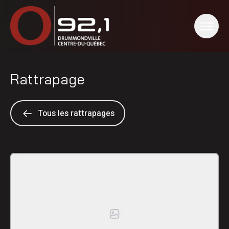
Rattrapage
Tous les rattrapages