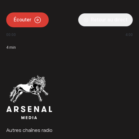
Écouter
Retour au direct
00:00
4:00
4
min
Autres chaînes radio