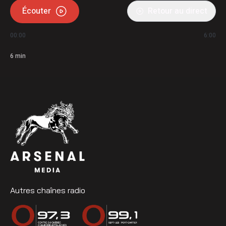
Écouter
Retour au direct
00:00
6:00
6
min
Autres chaînes radio