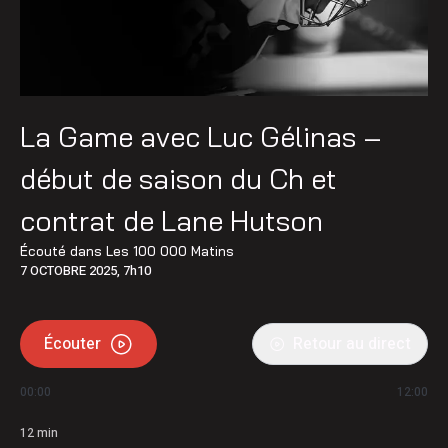
La Game avec Luc Gélinas –
début de saison du Ch et
contrat de Lane Hutson
Écouté dans
Les 100 000 Matins
7 OCTOBRE 2025, 7h10
Écouter
Retour au direct
00:00
12:00
12
min