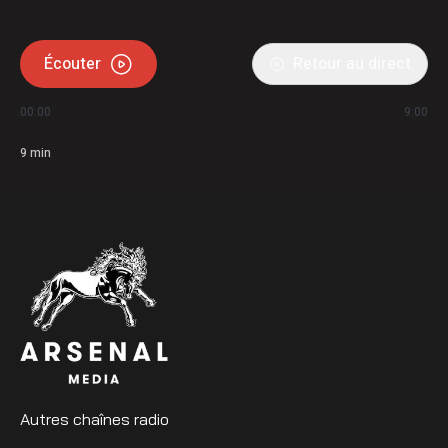
Écouter
Retour au direct
00:00
9:00
9
min
Autres chaînes radio