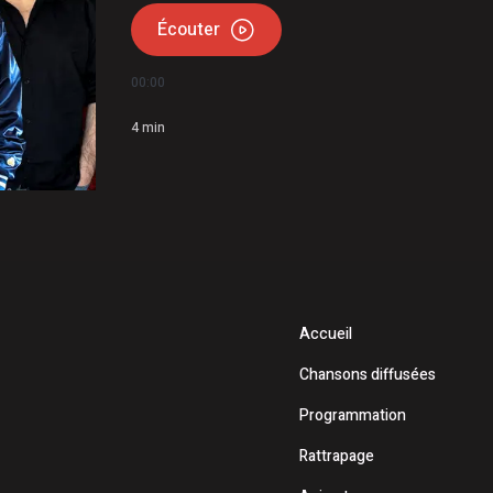
Écouter
00:00
4
min
Accueil
Chansons diffusées
Programmation
Rattrapage