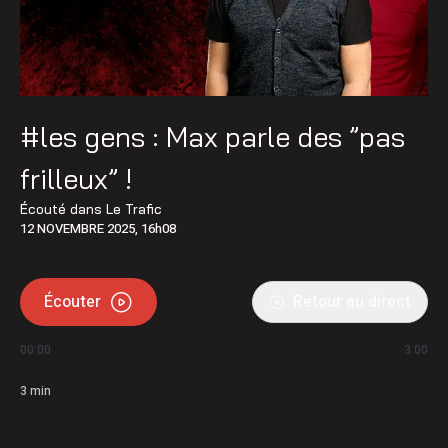
#les gens : Max parle des ”pas
frilleux” !
Écouté dans
Le Trafic
12 NOVEMBRE 2025, 16h08
Écouter
Retour au direct
00:00
3:00
3
min