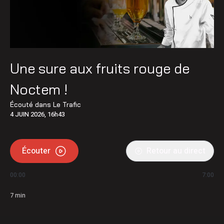
Une sure aux fruits rouge de
Noctem !
Écouté dans
Le Trafic
4 JUIN 2026, 16h43
Écouter
Retour au direct
00:00
7:00
7
min